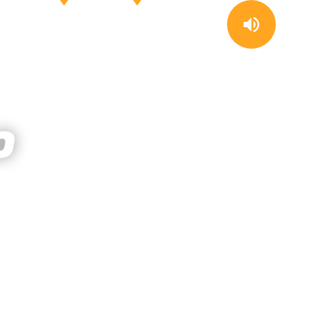
STE
RIASCOLTA
NOTIZIE
I PROSSIMI PROGRAMMI
o
LADIESMAN 2000
19:00
19:30
areARock
19:30
20:30
sapp
MARGARITA LOUNGE MIX
20:30
21:00
EUPHONIA MATCH