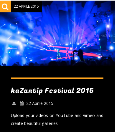
21:00
22:00
22 APRILE 2015
FREQUENZE NOMADI
22:00
23:00
kaZantip Festival 2015
22 Aprile 2015
Upload your videos on YouTube and Vimeo and
create beautiful galleries.